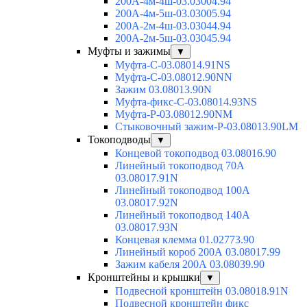
200А-4м-4ш-03.03004.94
200А-4м-5ш-03.03005.94
200А-2м-4ш-03.03044.94
200А-2м-5ш-03.03045.94
Муфты и зажимы
▼
Муфта-С-03.08014.91NS
Муфта-С-03.08012.90NN
Зажим 03.08013.90N
Муфта-фикс-С-03.08014.93NS
Муфта-Р-03.08012.90NM
Стыковочный зажим-Р-03.08013.90LM
Токоподводы
▼
Концевой токоподвод 03.08016.90
Линейный токоподвод 70А
03.08017.91N
Линейный токоподвод 100А
03.08017.92N
Линейный токоподвод 140А
03.08017.93N
Концевая клемма 01.02773.90
Линейный короб 200А 03.08017.99
Зажим кабеля 200А 03.08039.90
Кронштейны и крышки
▼
Подвесной кронштейн 03.08018.91N
Подвесной кронштейн фикс