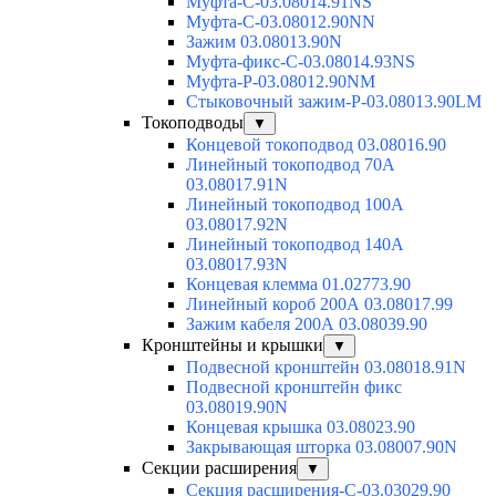
Муфта-С-03.08014.91NS
Муфта-С-03.08012.90NN
Зажим 03.08013.90N
Муфта-фикс-С-03.08014.93NS
Муфта-Р-03.08012.90NM
Стыковочный зажим-Р-03.08013.90LM
Токоподводы
▼
Концевой токоподвод 03.08016.90
Линейный токоподвод 70А
03.08017.91N
Линейный токоподвод 100А
03.08017.92N
Линейный токоподвод 140А
03.08017.93N
Концевая клемма 01.02773.90
Линейный короб 200А 03.08017.99
Зажим кабеля 200А 03.08039.90
Кронштейны и крышки
▼
Подвесной кронштейн 03.08018.91N
Подвесной кронштейн фикс
03.08019.90N
Концевая крышка 03.08023.90
Закрывающая шторка 03.08007.90N
Секции расширения
▼
Секция расширения-С-03.03029.90