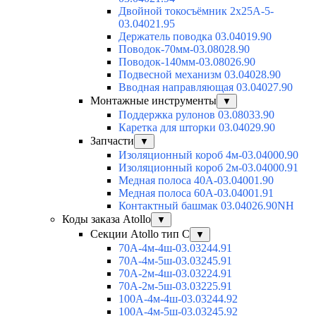
Двойной токосъёмник 2х25А-5-
03.04021.95
Держатель поводка 03.04019.90
Поводок-70мм-03.08028.90
Поводок-140мм-03.08026.90
Подвесной механизм 03.04028.90
Вводная направляющая 03.04027.90
Монтажные инструменты
▼
Поддержка рулонов 03.08033.90
Каретка для шторки 03.04029.90
Запчасти
▼
Изоляционный короб 4м-03.04000.90
Изоляционный короб 2м-03.04000.91
Медная полоса 40А-03.04001.90
Медная полоса 60А-03.04001.91
Контактный башмак 03.04026.90NH
Коды заказа Atollo
▼
Секции Atollo тип С
▼
70А-4м-4ш-03.03244.91
70А-4м-5ш-03.03245.91
70А-2м-4ш-03.03224.91
70А-2м-5ш-03.03225.91
100А-4м-4ш-03.03244.92
100А-4м-5ш-03.03245.92