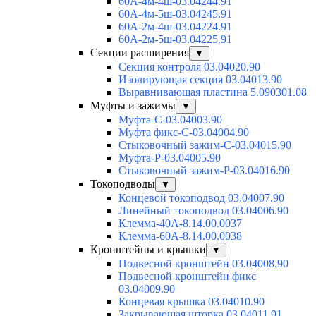
60А-4м-4ш-03.04244.91
60А-4м-5ш-03.04245.91
60А-2м-4ш-03.04224.91
60А-2м-5ш-03.04225.91
Секции расширения
▼
Секция контроля 03.04020.90
Изолирующая секция 03.04013.90
Выравнивающая пластина 5.090301.08
Муфты и зажимы
▼
Муфта-С-03.04003.90
Муфта фикс-С-03.04004.90
Стыковочный зажим-С-03.04015.90
Муфта-Р-03.04005.90
Стыковочный зажим-Р-03.04016.90
Токоподводы
▼
Концевой токоподвод 03.04007.90
Линейный токоподвод 03.04006.90
Клемма-40А-8.14.00.0037
Клемма-60А-8.14.00.0038
Кронштейны и крышки
▼
Подвесной кронштейн 03.04008.90
Подвесной кронштейн фикс
03.04009.90
Концевая крышка 03.04010.90
Закрывающая шторка 03.04011.91