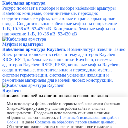
Кабельная арматура
Ресурс помогает в подборе и выборе кабельной арматуры
Kabeldon: концевые, соединительные, переходно-
соединительные муфты, элегазовые и трансформаторные
вводы. Соединительные кабельные муфты на напряжение
1кВ, 10-36 кВ, 52-420 кВ. Концевые кабельные муфты на
напряжение 1кВ, 10 -36 кВ, 52-420 кВ
Муфты и адаптеры
Кабельная арматура Raychem
. Номенклатура изделий Тайко
Электроникс включает в себя cистему адаптеров Raychem
RICS, RSTI, кабельные наконечники Raychem, системы
адаптеров Raychem RSES, RSSS, концевые муфты Raychem,
соединительные, ответвительные и переходные муфты,
системы герметизации, системы усиления изоляции и
ремонтные материалы для кабелей любых конструкций.
Raychem
Поставка троллейных шинопроводов и токоподводов
CARIBONI
Мы используем файлы cookie и сервисы веб-аналитики (включая
о
птом и в розницу, звоните!
Яндекс.Метрику) для улучшения работы сайта и анализа
Телефон:
+7 (499) 113-53-06, +7 (
967) 097-81-21
посещаемости. Продолжая использовать сайт или нажимая
для звонков из Казахстана: +7 (717) 269-69-54
«Принять», вы соглашаетесь с
Политикой использования файлов
Почта:
mail@trolleynyi-shinoprovod.ru,
9670978121@mail.ru
Cookie
, и даете
Согласие на обработку персональных данных
.
Обратите внимание, что вы можете отозвать свое согласие в