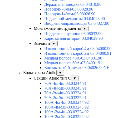
Держатель поводка 03.04019.90
Поводок-70мм-03.08028.90
Поводок-140мм-03.08026.90
Подвесной механизм 03.04028.90
Вводная направляющая 03.04027.90
Монтажные инструменты
▼
Поддержка рулонов 03.08033.90
Каретка для шторки 03.04029.90
Запчасти
▼
Изоляционный короб 4м-03.04000.90
Изоляционный короб 2м-03.04000.91
Медная полоса 40А-03.04001.90
Медная полоса 60А-03.04001.91
Контактный башмак 03.04026.90NH
Коды заказа Atollo
▼
Секции Atollo тип С
▼
70А-4м-4ш-03.03244.91
70А-4м-5ш-03.03245.91
70А-2м-4ш-03.03224.91
70А-2м-5ш-03.03225.91
100А-4м-4ш-03.03244.92
100А-4м-5ш-03.03245.92
100А-2м-4ш-03.03224.92
100А-2м-5ш-03.03225.92