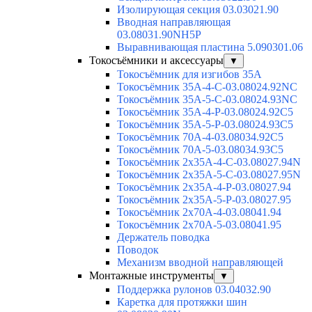
Изолирующая секция 03.03021.90
Вводная направляющая
03.08031.90NH5P
Выравнивающая пластина 5.090301.06
Токосъёмники и аксессуары
▼
Токосъёмник для изгибов 35А
Токосъёмник 35А-4-С-03.08024.92NC
Токосъёмник 35А-5-С-03.08024.93NC
Токосъёмник 35А-4-Р-03.08024.92C5
Токосъёмник 35А-5-Р-03.08024.93C5
Токосъёмник 70А-4-03.08034.92C5
Токосъёмник 70А-5-03.08034.93C5
Токосъёмник 2х35А-4-С-03.08027.94N
Токосъёмник 2х35А-5-С-03.08027.95N
Токосъёмник 2х35А-4-Р-03.08027.94
Токосъёмник 2х35А-5-Р-03.08027.95
Токосъёмник 2х70А-4-03.08041.94
Токосъёмник 2х70А-5-03.08041.95
Держатель поводка
Поводок
Механизм вводной направляющей
Монтажные инструменты
▼
Поддержка рулонов 03.04032.90
Каретка для протяжки шин