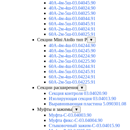
40А-4м-5ш-03.04045.90
40А-2м-4ш-03.04024.90
40А-2м-5ш-03.04025.90
60А-4м-4ш-03.04044.91
60А-4м-5ш-03.04045.91
60А-2м-4ш-03.04024.91
60А-2м-5ш-03.04025.91
Секции Mini Atollo тип Р
▼
40А-4м-4ш-03.04244.90
40А-4м-5ш-03.04245.90
40А-2м-4ш-03.04224.90
40А-2м-5ш-03.04225.90
60А-4м-4ш-03.04244.91
60А-4м-5ш-03.04245.91
60А-2м-4ш-03.04224.91
60А-2м-5ш-03.04225.91
Секции расширения
▼
Секция контроля 03.04020.90
Изолирующая секция 03.04013.90
Выравнивающая пластина 5.090301.08
Муфты и зажимы
▼
Муфта-С-03.04003.90
Муфта фикс-С-03.04004.90
Стыковочный зажим-С-03.04015.90