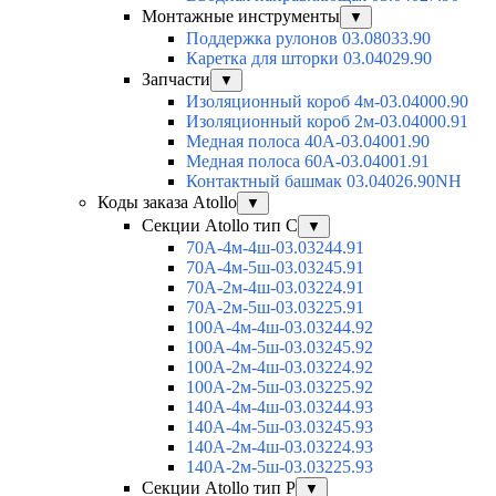
Монтажные инструменты
▼
Поддержка рулонов 03.08033.90
Каретка для шторки 03.04029.90
Запчасти
▼
Изоляционный короб 4м-03.04000.90
Изоляционный короб 2м-03.04000.91
Медная полоса 40А-03.04001.90
Медная полоса 60А-03.04001.91
Контактный башмак 03.04026.90NH
Коды заказа Atollo
▼
Секции Atollo тип С
▼
70А-4м-4ш-03.03244.91
70А-4м-5ш-03.03245.91
70А-2м-4ш-03.03224.91
70А-2м-5ш-03.03225.91
100А-4м-4ш-03.03244.92
100А-4м-5ш-03.03245.92
100А-2м-4ш-03.03224.92
100А-2м-5ш-03.03225.92
140А-4м-4ш-03.03244.93
140А-4м-5ш-03.03245.93
140А-2м-4ш-03.03224.93
140А-2м-5ш-03.03225.93
Секции Atollo тип Р
▼