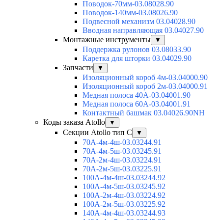
Поводок-70мм-03.08028.90
Поводок-140мм-03.08026.90
Подвесной механизм 03.04028.90
Вводная направляющая 03.04027.90
Монтажные инструменты
▼
Поддержка рулонов 03.08033.90
Каретка для шторки 03.04029.90
Запчасти
▼
Изоляционный короб 4м-03.04000.90
Изоляционный короб 2м-03.04000.91
Медная полоса 40А-03.04001.90
Медная полоса 60А-03.04001.91
Контактный башмак 03.04026.90NH
Коды заказа Atollo
▼
Секции Atollo тип С
▼
70А-4м-4ш-03.03244.91
70А-4м-5ш-03.03245.91
70А-2м-4ш-03.03224.91
70А-2м-5ш-03.03225.91
100А-4м-4ш-03.03244.92
100А-4м-5ш-03.03245.92
100А-2м-4ш-03.03224.92
100А-2м-5ш-03.03225.92
140А-4м-4ш-03.03244.93