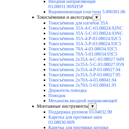
Вводная направляющая
03.08031.90NH5P
Выравнивающая пластина 5.090301.06
Токосъёмники и аксессуары
▼
Токосъёмник для изгибов 35А
Токосъёмник 35А-4-С-03.08024.92NC
Токосъёмник 35А-5-С-03.08024.93NC
Токосъёмник 35А-4-Р-03.08024.92C5
Токосъёмник 35А-5-Р-03.08024.93C5
Токосъёмник 70А-4-03.08034.92C5
Токосъёмник 70А-5-03.08034.93C5
Токосъёмник 2х35А-4-С-03.08027.94N
Токосъёмник 2х35А-5-С-03.08027.95N
Токосъёмник 2х35А-4-Р-03.08027.94
Токосъёмник 2х35А-5-Р-03.08027.95
Токосъёмник 2х70А-4-03.08041.94
Токосъёмник 2х70А-5-03.08041.95
Держатель поводка
Поводок
Механизм вводной направляющей
Монтажные инструменты
▼
Поддержка рулонов 03.04032.90
Каретка для протяжки шин
03.08030.90N
Каретка для протяжки шторки