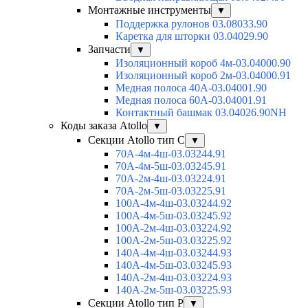
Монтажные инструменты
▼
Поддержка рулонов 03.08033.90
Каретка для шторки 03.04029.90
Запчасти
▼
Изоляционный короб 4м-03.04000.90
Изоляционный короб 2м-03.04000.91
Медная полоса 40А-03.04001.90
Медная полоса 60А-03.04001.91
Контактный башмак 03.04026.90NH
Коды заказа Atollo
▼
Секции Atollo тип С
▼
70А-4м-4ш-03.03244.91
70А-4м-5ш-03.03245.91
70А-2м-4ш-03.03224.91
70А-2м-5ш-03.03225.91
100А-4м-4ш-03.03244.92
100А-4м-5ш-03.03245.92
100А-2м-4ш-03.03224.92
100А-2м-5ш-03.03225.92
140А-4м-4ш-03.03244.93
140А-4м-5ш-03.03245.93
140А-2м-4ш-03.03224.93
140А-2м-5ш-03.03225.93
Секции Atollo тип Р
▼