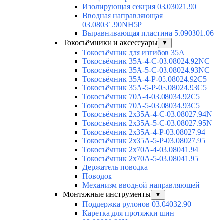
Изолирующая секция 03.03021.90
Вводная направляющая
03.08031.90NH5P
Выравнивающая пластина 5.090301.06
Токосъёмники и аксессуары
▼
Токосъёмник для изгибов 35А
Токосъёмник 35А-4-С-03.08024.92NC
Токосъёмник 35А-5-С-03.08024.93NC
Токосъёмник 35А-4-Р-03.08024.92C5
Токосъёмник 35А-5-Р-03.08024.93C5
Токосъёмник 70А-4-03.08034.92C5
Токосъёмник 70А-5-03.08034.93C5
Токосъёмник 2х35А-4-С-03.08027.94N
Токосъёмник 2х35А-5-С-03.08027.95N
Токосъёмник 2х35А-4-Р-03.08027.94
Токосъёмник 2х35А-5-Р-03.08027.95
Токосъёмник 2х70А-4-03.08041.94
Токосъёмник 2х70А-5-03.08041.95
Держатель поводка
Поводок
Механизм вводной направляющей
Монтажные инструменты
▼
Поддержка рулонов 03.04032.90
Каретка для протяжки шин