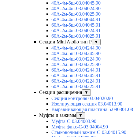
40А-4м-5ш-03.04045.90
40А-2м-4ш-03.04024.90
40А-2м-5ш-03.04025.90
60А-4м-4ш-03.04044.91
60А-4м-5ш-03.04045.91
60А-2м-4ш-03.04024.91
60А-2м-5ш-03.04025.91
Секции Mini Atollo тип Р
▼
40А-4м-4ш-03.04244.90
40А-4м-5ш-03.04245.90
40А-2м-4ш-03.04224.90
40А-2м-5ш-03.04225.90
60А-4м-4ш-03.04244.91
60А-4м-5ш-03.04245.91
60А-2м-4ш-03.04224.91
60А-2м-5ш-03.04225.91
Секции расширения
▼
Секция контроля 03.04020.90
Изолирующая секция 03.04013.90
Выравнивающая пластина 5.090301.08
Муфты и зажимы
▼
Муфта-С-03.04003.90
Муфта фикс-С-03.04004.90
Стыковочный зажим-С-03.04015.90