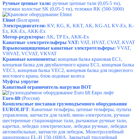
Ручные цепные тали:
ручные цепные тали
(0,05-5 тн),
тележки холостые SK
(0,05-5 тн),
тележки RK
(500-5000)
Elmot
(Болгария)
Электродвигатели:
KV
,
KG
,
K
,
KKT
,
AK
,
KG-AI
,
KV-Ex
,
K-
Ex
,
KK-Ex
,
AKK-Ex
Мотор-редукторы:
AK
,
TP Ex
,
AKK-Ex
Канатные электротельферы VAT:
VAT
,
HVAT
,
CVAT
,
KVAT
Взрывозащищенные канатные электротельферы:
VVAT
,
VHVAT
,
VCVAT
,
VKVAT
Крановые компоненты:
концевая балка крановая EC1
,
концевая балка для двухбалочного крана EC1
,
концевая балка
VEC1
,
концевая балка VEC2
,
концевая балка для подвесного
мостового крана
,
блок-ходовые колеса
Муфты упругие
Канатный ограничитель нагрузки BOT
Euro-lift
(Россия)
Комплексные поставки грузоподъемного оборудования
EUROLIFT
:
Канатные тельферы,
ц
епные тельферы, п
ульты
управления, з
апчасти для талей, м
ини-электротали, р
учные
шестеренные стационарные тали, р
ычажные ручные тали,
каретки, л
ебедки электрические, л
ебедки ручные, л
ебедки
автомобильные, з
апчасти для лебедок
.
Монотроллейный
шинопровод
EL-H 150-1600А,
Закрытый троллейный