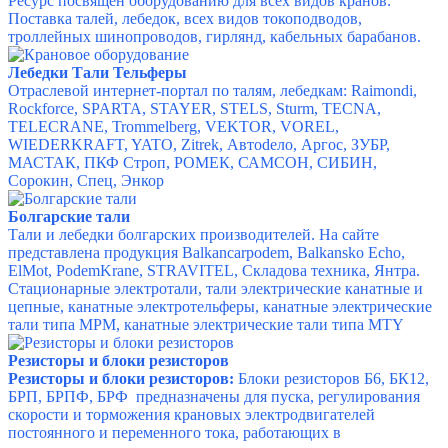
Ресурс посвящен оборудованию для всех видов кранов.
Поставка талей, лебедок, всех видов токоподводов,
троллейных шинопроводов, гирлянд, кабельных барабанов.
Лебедки Тали Тельферы
Отраслевой интернет-портал по талям, лебедкам:
Raimondi,
Rockforce, SPARTA, STAYER, STELS, Sturm, TECNA,
TELECRANE, Trommelberg, VEKTOR, VOREL,
WIEDERKRAFT, YATO, Zitrek, Автоdело, Аргос, ЗУБР,
МАСТАК, ПКФ Строп, РОМЕК, САМСОН, СИБИН,
Сорокин, Спец, Энкор
Болгарские тали
Тали и лебедки болгарских производителей. На сайте
представлена продукция Balkancarpodem, Balkansko Echo,
ElMot, PodemKrane, STRAVITEL, Складова техника, Янтра.
Стационарные электротали, тали электрические канатные и
цепные, канатные электротельферы, канатные электрические
тали типа MPM, канатные электрические тали типа MTY
Резисторы и блоки резисторов
Резисторы и блоки резисторов:
Блоки резисторов Б6, БК12,
БРП, БРПФ, БРФ предназначены для пуска, регулирования
скорости и торможения крановых электродвигателей
постоянного и переменного тока, работающих в