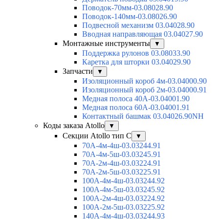
Поводок-70мм-03.08028.90
Поводок-140мм-03.08026.90
Подвесной механизм 03.04028.90
Вводная направляющая 03.04027.90
Монтажные инструменты
▼
Поддержка рулонов 03.08033.90
Каретка для шторки 03.04029.90
Запчасти
▼
Изоляционный короб 4м-03.04000.90
Изоляционный короб 2м-03.04000.91
Медная полоса 40А-03.04001.90
Медная полоса 60А-03.04001.91
Контактный башмак 03.04026.90NH
Коды заказа Atollo
▼
Секции Atollo тип С
▼
70А-4м-4ш-03.03244.91
70А-4м-5ш-03.03245.91
70А-2м-4ш-03.03224.91
70А-2м-5ш-03.03225.91
100А-4м-4ш-03.03244.92
100А-4м-5ш-03.03245.92
100А-2м-4ш-03.03224.92
100А-2м-5ш-03.03225.92
140А-4м-4ш-03.03244.93