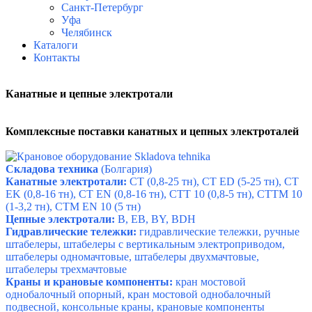
Санкт-Петербург
Уфа
Челябинск
Каталоги
Контакты
Канатные и цепные электротали
Комплексные поставки канатных и цепных электроталей
Складова техника
(Болгария)
Канатные электротали:
CT
(0,8-25 тн),
CT ED
(5-25 тн),
CT
EK
(0,8-16 тн),
CT EN
(0,8-16 тн),
CTT 10
(0,8-5 тн),
CTTM 10
(1-3,2 тн),
CTM EN 10
(5 тн)
Цепные электротали:
B
,
EB
,
BY
,
BDH
Гидравлические тележки:
гидравлические тележки
,
ручные
штабелеры
,
штабелеры с вертикальным электроприводом
,
штабелеры одномачтовые
,
штабелеры двухмачтовые
,
штабелеры трехмачтовые
Краны и крановые компоненты:
кран мостовой
однобалочный опорный
,
кран мостовой однобалочный
подвесной
,
консольные краны
,
крановые компоненты