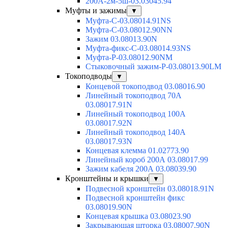
200А-2м-5ш-03.03045.94
Муфты и зажимы
▼
Муфта-С-03.08014.91NS
Муфта-С-03.08012.90NN
Зажим 03.08013.90N
Муфта-фикс-С-03.08014.93NS
Муфта-Р-03.08012.90NM
Стыковочный зажим-Р-03.08013.90LM
Токоподводы
▼
Концевой токоподвод 03.08016.90
Линейный токоподвод 70А
03.08017.91N
Линейный токоподвод 100А
03.08017.92N
Линейный токоподвод 140А
03.08017.93N
Концевая клемма 01.02773.90
Линейный короб 200А 03.08017.99
Зажим кабеля 200А 03.08039.90
Кронштейны и крышки
▼
Подвесной кронштейн 03.08018.91N
Подвесной кронштейн фикс
03.08019.90N
Концевая крышка 03.08023.90
Закрывающая шторка 03.08007.90N