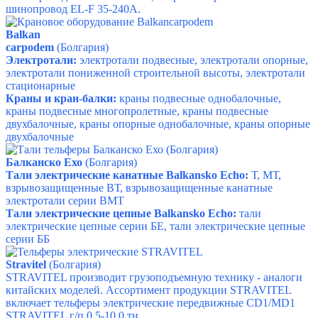
шинопровод
EL-F 35-240А.
Balkan
carpodem
(Болгария)
Электротали:
электротали подвесные, электротали опорные,
электротали пониженной строительной высоты, электротали
стационарные
Краны и кран-балки:
краны подвесные однобалочные,
краны подвесные многопролетные, краны подвесные
двухбалочные, краны опорные однобалочные, краны опорные
двухбалочные
Балканско Ехо
(Болгария)
Тали электрические канатные Balkansko Echo:
Т,
МТ,
в
зрывозащищенные ВТ, в
зрывозащищенные канатные
электротали серии ВМТ
Тали электрические цепные Balkansko Echo:
т
али
электрические цепные серии БЕ, т
али электрические цепные
серии ББ
Stravitel
(Болгария)
STRAVITEL производит грузоподъемную технику - аналоги
китайских моделей.
Ассортимент продукции STRAVITEL
включает т
ельферы электрические передвижные CD1/MD1
STRAVITEL г/п 0,5-10,0 тн