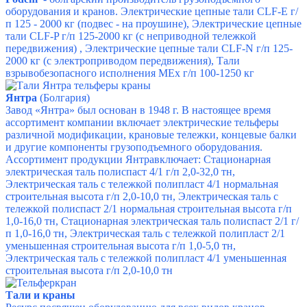
оборудования и кранов.
Электрические цепные тали CLF-E
г/
п 125 - 2000 кг
(подвес - на проушине),
Электрические цепные
тали CLF-P
г/п 125-2000 кг
(с неприводной тележкой
передвижения) ,
Электрические цепные тали CLF-N
г/п 125-
2000 кг
(с электроприводом передвижения),
Тали
взрывобезопасного исполнения MEx
г/п 100-1250 кг
Янтра
(Болгария)
Завод «Янтра» был основан в 1948 г. В настоящее время
ассортимент компании включает электрические тельферы
различной модификации, крановые тележки, концевые балки
и другие компоненты грузоподъемного оборудования.
Ассортимент продукции Янтравключает:
Стационарная
электрическая таль полиспаст 4/1
г/п 2,0-32,0 тн,
Электрическая таль с тележкой полипласт 4/1 нормальная
строительная высота
г/п 2,0-10,0 тн,
Электрическая таль с
тележкой полиспаст 2/1 нормальная строительная высота
г/п
1,0-16,0 тн,
Стационарная электрическая таль полиспаст 2/1
г/
п 1,0-16,0 тн,
Электрическая таль с тележкой полипласт 2/1
уменьшенная строительная высота
г/п 1,0-5,0 тн,
Электрическая таль с тележкой полипласт 4/1 уменьшенная
строительная высота
г/п 2,0-10,0 тн
Тали и краны