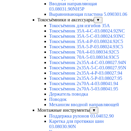
Вводная направляющая
03.08031.90NH5P
Выравнивающая пластина 5.090301.06
Токосъёмники и аксессуары
▼
Токосъёмник для изгибов 35А
Токосъёмник 35А-4-С-03.08024.92NC
Токосъёмник 35А-5-С-03.08024.93NC
Токосъёмник 35А-4-Р-03.08024.92C5
Токосъёмник 35А-5-Р-03.08024.93C5
Токосъёмник 70А-4-03.08034.92C5
Токосъёмник 70А-5-03.08034.93C5
Токосъёмник 2х35А-4-С-03.08027.94N
Токосъёмник 2х35А-5-С-03.08027.95N
Токосъёмник 2х35А-4-Р-03.08027.94
Токосъёмник 2х35А-5-Р-03.08027.95
Токосъёмник 2х70А-4-03.08041.94
Токосъёмник 2х70А-5-03.08041.95
Держатель поводка
Поводок
Механизм вводной направляющей
Монтажные инструменты
▼
Поддержка рулонов 03.04032.90
Каретка для протяжки шин
03.08030.90N