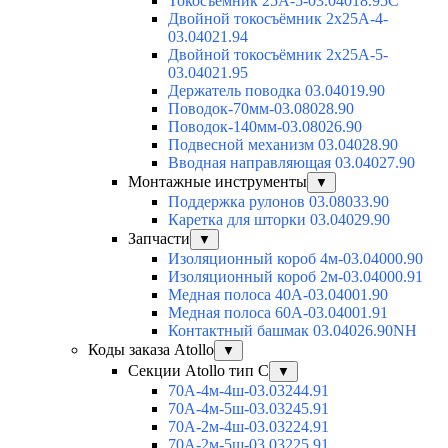
Токосъёмник 25А-5-03.04018.95C
Двойной токосъёмник 2х25А-4-
03.04021.94
Двойной токосъёмник 2х25А-5-
03.04021.95
Держатель поводка 03.04019.90
Поводок-70мм-03.08028.90
Поводок-140мм-03.08026.90
Подвесной механизм 03.04028.90
Вводная направляющая 03.04027.90
Монтажные инструменты
▼
Поддержка рулонов 03.08033.90
Каретка для шторки 03.04029.90
Запчасти
▼
Изоляционный короб 4м-03.04000.90
Изоляционный короб 2м-03.04000.91
Медная полоса 40А-03.04001.90
Медная полоса 60А-03.04001.91
Контактный башмак 03.04026.90NH
Коды заказа Atollo
▼
Секции Atollo тип С
▼
70А-4м-4ш-03.03244.91
70А-4м-5ш-03.03245.91
70А-2м-4ш-03.03224.91
70А-2м-5ш-03.03225.91