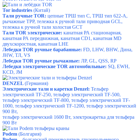
Tor industries
(Китай)
Тали ручные TOR:
цепные ТРШ тип С,
ТРШ тип 622-А,
рычажные ТРР, т
ележка к ручной тали приводная GCL,
т
ележка к ручной тали холостая GCT
Тали TOR электрические:
канатная РА стационарная,
канатная РА передвижная,
канатная CD1,
канатная МD
двухскоростная,
канатная LHE
Лебедки TOR ручные барабанные:
FD, LHW,
ВHW,
Дина,
JHW,
ТЛ,
VS
Лебедки TOR ручные рычажные:
ЛР, GL,
QSS,
RP
Лебедки электрические TOR
автомобильные:
SQ,
EWH,
KCD,
JM
DENZEL
(Германия)
Электрические тали и каретки Denzel:
Тельфер
электрический TF-250, т
ельфер электрический TF-500,
т
ельфер электрический TF-800, т
ельфер электрический TF-
1000, т
ельфер электрический TF-1200, т
ельфер электрический
900 Вт,
тельфер электрический 1600 Вт, э
лектрокаретка для тельфера
900 Вт
Podem
(Болгария)
Podem
- болгарский производитель грузоподъемного