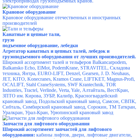
электроприводах грузоподъемных кранов.
Крановое оборудование
Крановое оборудование отечественных и иностранных
производителей
Канатные и цепные тали,
грузо
подъемное оборудование,
лебедки
Агрегатор канатных и цепных талей, лебедок и
грузоподъемного оборудования от лучших производителей.
Широкий ассортимент талей и тельферов
Balkancarpodem,
Balkansko Echo,
ElMot,
PodemKrane,
STRAVITEL,
Складова
техника,
Янтра,
EURO-LIFT,
Denzel,
Gearsen,
J. D. Neuhaus,
JET,
KITO,
Konecranes,
Kramos Crane,
LIFTKET,
Magnus-Profi,
OCALIFT,
Stahl CraneSystems,
SWF Krantechnik,
TOR
Industries,
Tractel,
Verlinde,
Verta,
Yale,
Алтайталь,
ВестКран,
ЗПТО им. Кирова,
ЗУБР,
Калибр,
Красногвардейский
крановый завод,
Подольский крановый завод,
Самсон,
СВПК,
Сибталь,
Симбирский крановый завод,
Сорокин,
ТМ Таткран,
Уралкран,
Урал-Кран,
Урюпинский крановый завод
Запчасти для лифтового оборудования
Широкий ассортимент запчастей для лифтового
оборудования:
кабины лифтов, двери, лифтовые двигатели,