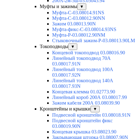
200А-2м-5ш-03.03045.94
Муфты и зажимы
▼
Муфта-С-03.08014.91NS
Муфта-С-03.08012.90NN
Зажим 03.08013.90N
Муфта-фикс-С-03.08014.93NS
Муфта-Р-03.08012.90NM
Стыковочный зажим-Р-03.08013.90LM
Токоподводы
▼
Концевой токоподвод 03.08016.90
Линейный токоподвод 70А
03.08017.91N
Линейный токоподвод 100А
03.08017.92N
Линейный токоподвод 140А
03.08017.93N
Концевая клемма 01.02773.90
Линейный короб 200А 03.08017.99
Зажим кабеля 200А 03.08039.90
Кронштейны и крышки
▼
Подвесной кронштейн 03.08018.91N
Подвесной кронштейн фикс
03.08019.90N
Концевая крышка 03.08023.90
Закрывающая шторка 03.08007.90N