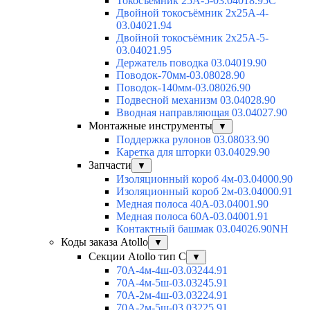
Токосъёмник 25А-5-03.04018.95C
Двойной токосъёмник 2х25А-4-
03.04021.94
Двойной токосъёмник 2х25А-5-
03.04021.95
Держатель поводка 03.04019.90
Поводок-70мм-03.08028.90
Поводок-140мм-03.08026.90
Подвесной механизм 03.04028.90
Вводная направляющая 03.04027.90
Монтажные инструменты
▼
Поддержка рулонов 03.08033.90
Каретка для шторки 03.04029.90
Запчасти
▼
Изоляционный короб 4м-03.04000.90
Изоляционный короб 2м-03.04000.91
Медная полоса 40А-03.04001.90
Медная полоса 60А-03.04001.91
Контактный башмак 03.04026.90NH
Коды заказа Atollo
▼
Секции Atollo тип С
▼
70А-4м-4ш-03.03244.91
70А-4м-5ш-03.03245.91
70А-2м-4ш-03.03224.91
70А-2м-5ш-03.03225.91