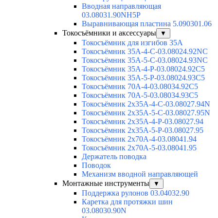
Вводная направляющая
03.08031.90NH5P
Выравнивающая пластина 5.090301.06
Токосъёмники и аксессуары
▼
Токосъёмник для изгибов 35А
Токосъёмник 35А-4-С-03.08024.92NC
Токосъёмник 35А-5-С-03.08024.93NC
Токосъёмник 35А-4-Р-03.08024.92C5
Токосъёмник 35А-5-Р-03.08024.93C5
Токосъёмник 70А-4-03.08034.92C5
Токосъёмник 70А-5-03.08034.93C5
Токосъёмник 2х35А-4-С-03.08027.94N
Токосъёмник 2х35А-5-С-03.08027.95N
Токосъёмник 2х35А-4-Р-03.08027.94
Токосъёмник 2х35А-5-Р-03.08027.95
Токосъёмник 2х70А-4-03.08041.94
Токосъёмник 2х70А-5-03.08041.95
Держатель поводка
Поводок
Механизм вводной направляющей
Монтажные инструменты
▼
Поддержка рулонов 03.04032.90
Каретка для протяжки шин
03.08030.90N