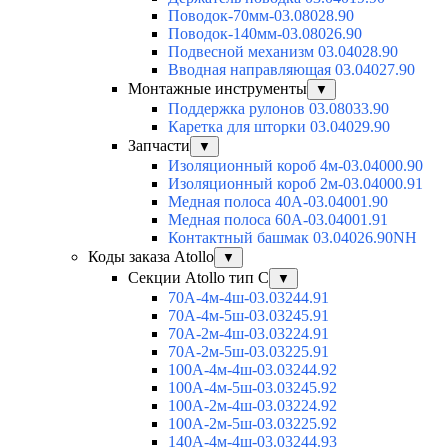
Поводок-70мм-03.08028.90
Поводок-140мм-03.08026.90
Подвесной механизм 03.04028.90
Вводная направляющая 03.04027.90
Монтажные инструменты
▼
Поддержка рулонов 03.08033.90
Каретка для шторки 03.04029.90
Запчасти
▼
Изоляционный короб 4м-03.04000.90
Изоляционный короб 2м-03.04000.91
Медная полоса 40А-03.04001.90
Медная полоса 60А-03.04001.91
Контактный башмак 03.04026.90NH
Коды заказа Atollo
▼
Секции Atollo тип С
▼
70А-4м-4ш-03.03244.91
70А-4м-5ш-03.03245.91
70А-2м-4ш-03.03224.91
70А-2м-5ш-03.03225.91
100А-4м-4ш-03.03244.92
100А-4м-5ш-03.03245.92
100А-2м-4ш-03.03224.92
100А-2м-5ш-03.03225.92
140А-4м-4ш-03.03244.93