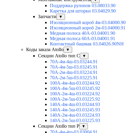
Поддержка рулонов 03.08033.90
Каретка для шторки 03.04029.90
Запчасти
▼
Изоляционный короб 4м-03.04000.90
Изоляционный короб 2м-03.04000.91
Медная полоса 40А-03.04001.90
Медная полоса 60А-03.04001.91
Контактный башмак 03.04026.90NH
Коды заказа Atollo
▼
Секции Atollo тип С
▼
70А-4м-4ш-03.03244.91
70А-4м-5ш-03.03245.91
70А-2м-4ш-03.03224.91
70А-2м-5ш-03.03225.91
100А-4м-4ш-03.03244.92
100А-4м-5ш-03.03245.92
100А-2м-4ш-03.03224.92
100А-2м-5ш-03.03225.92
140А-4м-4ш-03.03244.93
140А-4м-5ш-03.03245.93
140А-2м-4ш-03.03224.93
140А-2м-5ш-03.03225.93
Секции Atollo тип Р
▼
70А-4м-4ш-03.03004.91